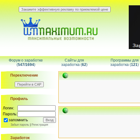
Форум о заработке
Сайты для
Программы для
(
547/1694
)
заработка (
62
)
заработка (
121
)
Переключение
Профиль
Логин:
Пароль:
запомнить
Забыл пароль
|
Регистрация
Заработок