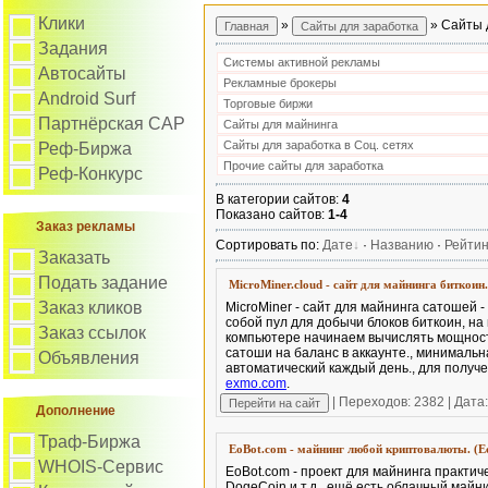
Клики
»
» Сайты 
Задания
Системы активной рекламы
Автосайты
Рекламные брокеры
Android Surf
Торговые биржи
Партнёрская САР
Сайты для майнинга
Сайты для заработка в Соц. сетях
Реф-Биржа
Прочие сайты для заработка
Реф-Конкурс
В категории сайтов
:
4
Показано сайтов
:
1-4
Заказ рекламы
Сортировать по
:
Дате
·
Названию
·
Рейтин
Заказать
Подать задание
MicroMiner.cloud - сайт для майнинга биткоин
Заказ кликов
MicroMiner - сайт для майнинга сатошей 
собой пул для добычи блоков биткоин, на
Заказ ссылок
компьютере начинаем вычислять мощност
сатоши на баланс в аккаунте., минималь
Объявления
автоматический каждый день., для получ
exmo.com
.
| Переходов: 2382 | Дата
Дополнение
Траф-Биржа
EoBot.com - майнинг любой криптовалюты. (Е
WHOIS-Сервис
EoBot.com - проект для майнинга практиче
DogeCoin и т.д., ещё есть облачный майн