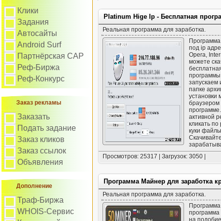
Клики
Platinum Hige Ip - Бесплатная прог
Задания
Реальная программа для заработка.
Автосайты
Программа 
Android Surf
под ip адре
Opera, Inte
Партнёрская САР
можете ска
Реф-Биржа
бесплатная
программы 
Реф-Конкурс
запускаем и
папке архи
установки 
Заказ рекламы
браузером 
программе.
Заказать
активной р
кликать по
Подать задание
куки файлы
Скачивайте
Заказ кликов
зарабатыва
Заказ ссылок
Просмотров: 25317 | Загрузок: 3050 |
Объявления
Программа Майнер для заработка к
Дополнение
Реальная программа для заработка.
Траф-Биржа
Программа 
WHOIS-Сервис
программа
на подобие