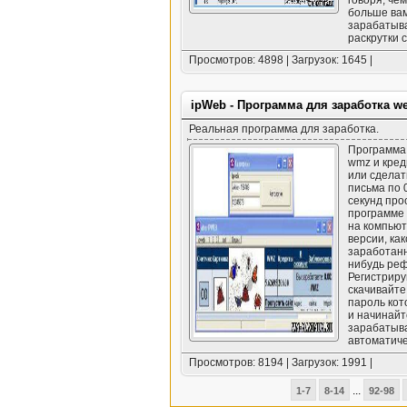
больше вам
зарабатыва
раскрутки с
Просмотров: 4898 | Загрузок: 1645 |
ipWeb - Программа для заработка 
Реальная программа для заработка.
Программа 
wmz и кред
или сделат
письма по 0
секунд про
программе 
на компьют
версии, ка
заработанн
нибудь реф
Регистриру
скачивайте
пароль кот
и начинайт
зарабатыва
автоматиче
Просмотров: 8194 | Загрузок: 1991 |
...
1-7
8-14
92-98