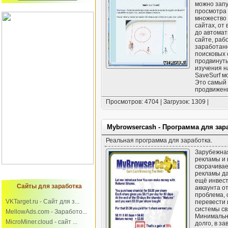
можно запу
просмотра 
множество 
сайтах, от
до автомат
сайте, рабо
заработанн
поисковых 
продвинуть
изучения н
SaveSurf м
Это самый 
продвижени
Просмотров: 4704 | Загрузок: 1309 |
Mybrowsercash - Программа для зар
Реальная программа для заработка.
Зарубежная
рекламы и 
сворачивае
рекламы да
ещё инвест
Сайты для заработка
аккаунта о
проблема, 
VKTarget.ru - Сайт для з...
перевести 
системы св
MellowAds.com - Заработо...
Минимальна
MicroMiner.cloud - сайт ...
долго, в за