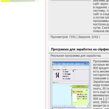
рекламы де
сайт через 
в задание,
системы, т
сайт и оза
а потом за
программы 
настроек д
сутки. Ска
показов св
Просмотров: 7161 | Загрузок: 1242 |
Программа для заработка на сёрфин
Реальная программа для заработка.
Программа 
которые мо
900 кредит
есть множе
геотаргети
показами с
Зарабатыва
когда появ
знать, 30 с
есть ещё с
минимальна
900 за 1.17
wmz, 3800 
кредитов з
говоря, че