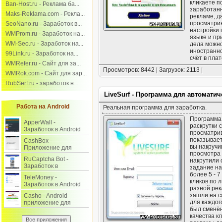
кликаете п
Ban-Host.ru - Реклама ба...
заработанн
Maks-Reklama.com - Рекла...
рекламе, д
просматрив
SeoNano.ru - Заработок в...
настройки 
WMProm.ru - Заработок на...
языке и пр
WM-Seo.ru - Заработок на...
дела можно
иностранно
99Link.ru - Заработок на...
счёт в пла
WMRefer.ru - Сайт для за...
Просмотров: 8442 | Загрузок: 2113 |
WMRok.com - Сайт для зар...
RubSerf.ru - заработок н...
LiveSurf - Программа для автоматич
Работа на Android
Реальная программа для заработка.
Программа 
ApperWall -
раскрутки 
Заработок в Android
просматрив
приложении и на
показывает
CashBox -
сайте.
вы накручи
Приложение для
просмотра 
заработка на
RuCaptcha Bot -
накрутили 
выполнении заданий.
Заработок в
задание на
интернете на вводе
более 5 - 7
TeleMoney -
капчи через Android.
кликов по л
Заработок в Android
разной рекл
на выполнении
зашли на с
Casho - Android
заданий.
для каждог
приложение для
был сменён
заработка на
качества к
заданиях.