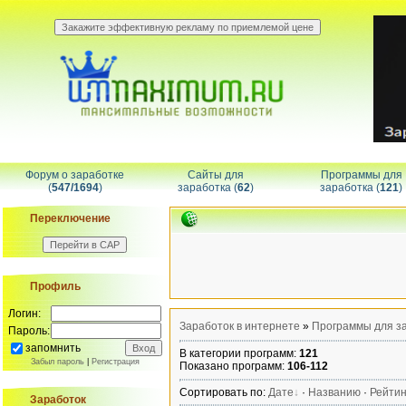
Форум о заработке
Сайты для
Программы для
(
547/1694
)
заработка (
62
)
заработка (
121
)
Переключение
Профиль
Логин:
Заработок в интернете
»
Программы для з
Пароль:
запомнить
В категории программ
:
121
Забыл пароль
|
Регистрация
Показано программ
:
106-112
Сортировать по
:
Дате
·
Названию
·
Рейтин
Заработок