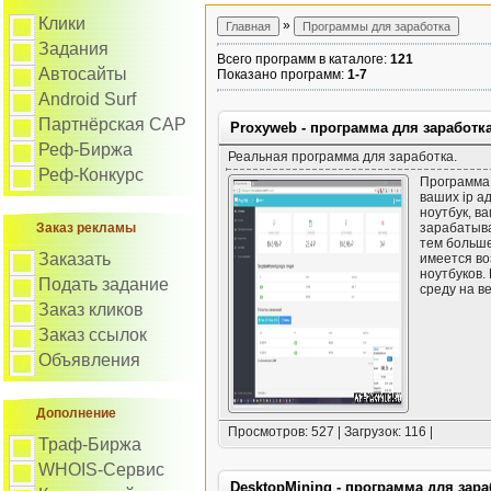
Клики
»
Задания
Всего программ в каталоге
:
121
Автосайты
Показано программ
:
1-7
Android Surf
Партнёрская САР
Proxyweb - программа для заработка
Реф-Биржа
Реальная программа для заработка.
Реф-Конкурс
Программа 
ваших ip а
ноутбук, в
Заказ рекламы
зарабатыва
тем больше
Заказать
имеется во
ноутбуков.
Подать задание
среду на в
Заказ кликов
Заказ ссылок
Объявления
Дополнение
Просмотров: 527 | Загрузок: 116 |
Траф-Биржа
WHOIS-Сервис
DesktopMining - программа для зара