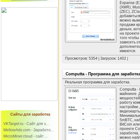
Expanse (E
(XMR), Mus
(ZEC), ZCl
добавиться
можно выве
продажи кр
деньги, ко
на проекте
того чтобы
зависеть о
дополнител
имеются.
Просмотров: 5354 | Загрузок: 1402 |
Computta - Программа для заработка
Реальная программа для заработка.
Computta -
майнинге. 
мощностей 
работу ком
настройки.
видеокарты
Сайты для заработка
Минимальн
5mBTC, наб
VKTarget.ru - Сайт для з...
BitCoin ил
проекте Co
MellowAds.com - Заработо...
заработка,
MicroMiner.cloud - сайт ...
можно набл