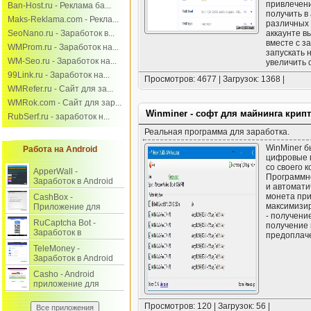
привлечени
Ban-Host.ru - Реклама ба...
получить в
Maks-Reklama.com - Рекла...
различных 
SeoNano.ru - Заработок в...
аккаунте в
вместе с 
WMProm.ru - Заработок на...
запускать 
WM-Seo.ru - Заработок на...
увеличить 
99Link.ru - Заработок на...
Просмотров: 4677 | Загрузок: 1368 |
WMRefer.ru - Сайт для за...
WMRok.com - Сайт для зар...
Winminer - софт для майнинга кри
RubSerf.ru - заработок н...
Реальная программа для заработка.
WinMiner б
Работа на Android
цифровые м
со своего 
ApperWall -
Программно
Заработок в Android
и автомати
приложении и на
монета при
CashBox -
сайте.
максимизир
Приложение для
- получени
заработка на
RuCaptcha Bot -
получение 
выполнении заданий.
Заработок в
предоплач
интернете на вводе
TeleMoney -
капчи через Android.
Заработок в Android
на выполнении
Casho - Android
заданий.
приложение для
заработка на
заданиях.
Просмотров: 120 | Загрузок: 56 |