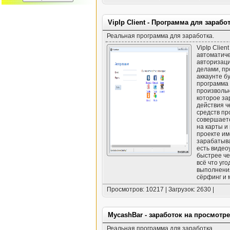
VipIp Client - Программа для зараб
Реальная программа для заработка.
VipIp Clie
автоматиче
авторизаци
делами, пр
аккаунте б
программа 
произвольн
которое з
действия 
средств пр
совершаетс
на карты и
проекте им
зарабатыва
есть видео
быстрее че
всё что уг
выполнения
сёрфинг и 
Просмотров: 10217 | Загрузок: 2630 |
MycashBar - заработок на просмотр
Реальная программа для заработка.