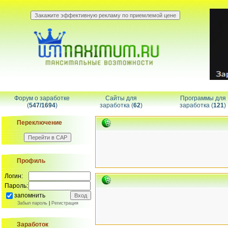
Форум о заработке
Сайты для
Программы для
(
547/1694
)
заработка (
62
)
заработка (
121
)
Переключение
Профиль
Логин:
Пароль:
запомнить
Забыл пароль
|
Регистрация
Заработок