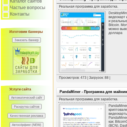
Каталог сайтов
Реальная программа для заработка.
Частые вопросы
DesktopMin
Контакты
видеокарт 
и реальные
Bitcoin. Mo
можно выво
Изготовим баннеры
доллара
Просмотров: 473 | Загрузок: 88 |
Услуги сайта
PandaMiner - Программа для майнин
Реальная программа для заработка.
PandaMiner
криптовалю
видеокарты
PandaMiner
как: Bitcoi
(BCN), Dash