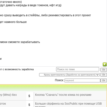
статочно много)
дут давать награды в виде токенов, нфт итд)
о сразу выводить в стейблы, либо реинвестировать в этот проект
удет намного больше
времени сможете зарабатывать
им
т с возможность заработка
Поиск:
y (Wmz) без
Кнопка "Скачать" после клика по рекламе
$
оток
Больше сёрфинга на SocPublic при помощи USB
$