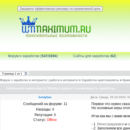
Форум о заработке (
547/1694
)
Сайты для заработка (
62
)
1
Страница
1
из
1
Форум о заработке в интернете | работа в интернете
»
Заработок криптовалюты
»
Кран
Небольшой минигайд по Wombat (проект с возможность заработка
kentybas
Дата: Среда, 25.10.2023, 
Сообщений на форуме:
11
Первое что нужно сказ
Но основные игры это
Награды:
0
Репутация:
0
Итак как мы с вами мо
Статус:
Offline
- 1.
Регистрируемся
и
с
- 2. Заполняем все да