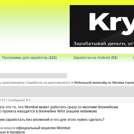
Программы для заработка (
121
)
Заработок на Android (
53
)
ы криптовалюты (Заработок на криптовалюте)
»
Небольшой минигайд по Wombat (проек
02:37 | Сообщение #
1
ать это то, что Wombat может работать сразу со многими блокчейнам
го проекта находятся в блокчейне WAX (нашем любимом)
жем заработать без вложений и что для этого нужно сделать?
качиваем
официальный кошелек Wombat
нные в профиле