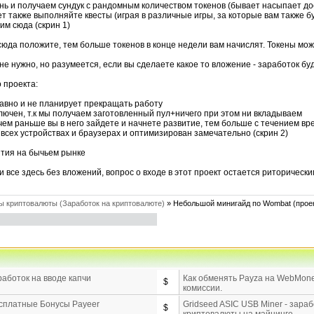
ень и получаем сундук с рандомным количеством токенов (бывает насыпает до
ет также выполняйте квесты (играя в различные игры, за которые вам также бу
им сюда (скрин 1)
юда положите, тем больше токенов в конце недели вам начислят. Токены можн
 не нужно, но разумеется, если вы сделаете какое то вложение - заработок б
 проекта:
давно и не планирует прекращать работу
ключен, т.к мы получаем заготовленный пул+ничего при этом ни вкладываем
и чем раньше вы в него зайдете и начнете развитие, тем больше с течением 
 всех устройствах и браузерах и оптимизирован замечательно (скрин 2)
ития на бычьем рынке
ки все здесь без вложений, вопрос о входе в этот проект остается риторическ
ы криптовалюты (Заработок на криптовалюте)
»
Небольшой минигайд по Wombat (проек
аботок на вводе капчи
Как обменять Payza на WebMone
$
комиссии.
сплатные Бонусы Payeer
Gridseed ASIC USB Miner - зараб
$