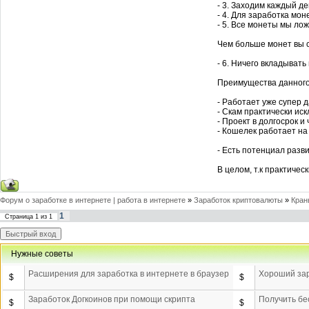
- 3. Заходим каждый д
- 4. Для заработка мон
- 5. Все монеты мы лож
Чем больше монет вы с
- 6. Ничего вкладывать
Преимущества данного
- Работает уже супер 
- Скам практически ис
- Проект в долгосрок 
- Кошелек работает на
- Есть потенциал разв
В целом, т.к практичес
Форум о заработке в интернете | работа в интернете
»
Заработок криптовалюты
»
Кран
1
Страница
1
из
1
Нужные советы
Расширения для заработка в интернете в браузер
Хороший зар
$
$
Заработок Догкоинов при помощи скрипта
Получить бе
$
$