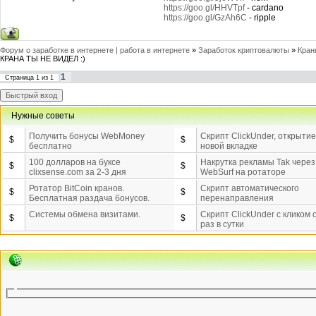
https://goo.gl/HHVTpf
- cardano
https://goo.gl/GzAh6C
- ripple
Форум о заработке в интернете | работа в интернете
»
Заработок криптовалюты
»
Кран
КРАНА ТЫ НЕ ВИДЕЛ :)
1
Страница
1
из
1
Нужные советы
Получить бонусы WebMoney
Скрипт ClickUnder, открытие
$
$
бесплатно
новой вкладке
100 долларов на буксе
Накрутка рекламы Tak через
$
$
clixsense.com за 2-3 дня
WebSurf на ротаторе
Ротатор BitCoin кранов.
Скрипт автоматического
$
$
Бесплатная раздача бонусов.
перенаправления
Системы обмена визитами.
Скрипт ClickUnder с кликом 
$
$
раз в сутки