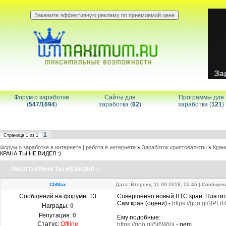
Форум о заработке
Сайты для
Программы для
(
547/1694
)
заработка (
62
)
заработка (
121
)
1
Страница
1
из
1
Форум о заработке в интернете | работа в интернете
»
Заработок криптовалюты
»
Кран
КРАНА ТЫ НЕ ВИДЕЛ :)
ТАКОГО КРАНА ТЫ НЕ ВИДЕЛ :)
ChMax
Дата: Вторник, 11.09.2018, 22:46 | Сообще
Сообщений на форуме:
13
Совершенно новый BTC кран. Платит. Т
Сам кран (оцени) -
https://goo.gl/BPLr
Награды:
0
Репутация:
0
Ему подобные:
Статус:
Offline
https://goo.gl/5j6WVx
- nem