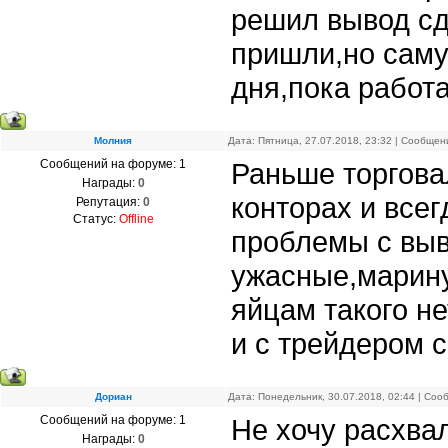
решил вывод сд
пришли,но саму
дня,пока работ
Молния
Дата: Пятница, 27.07.2018, 23:32 | Сообще
Сообщений на форуме:
1
Раньше торгова
Награды:
0
конторах и все
Репутация:
0
Статус:
Offline
проблемы с выв
ужасные,марину
яйцам такого не
и с трейдером 
Дориан
Дата: Понедельник, 30.07.2018, 02:44 | Со
Сообщений на форуме:
1
Не хочу расхва
Награды:
0