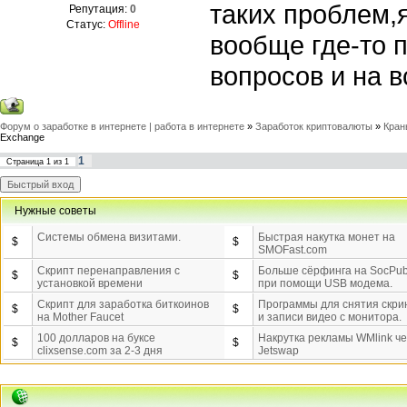
таких проблем,я
Репутация:
0
Статус:
Offline
вообще где-то 
вопросов и на 
Форум о заработке в интернете | работа в интернете
»
Заработок криптовалюты
»
Кран
Exchange
1
Страница
1
из
1
Нужные советы
Системы обмена визитами.
Быстрая накутка монет на
$
$
SMOFast.com
Скрипт перенаправления с
Больше сёрфинга на SocPub
$
$
установкой времени
при помощи USB модема.
Скрипт для заработка биткоинов
Программы для снятия скр
$
$
на Mother Faucet
и записи видео с монитора.
100 долларов на буксе
Накрутка рекламы WMlink ч
$
$
clixsense.com за 2-3 дня
Jetswap