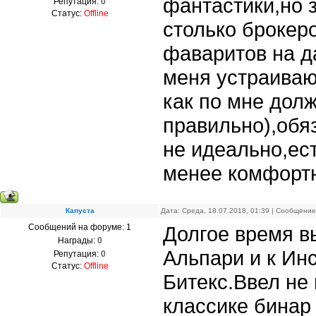
фантастики,но з
Репутация:
0
Статус:
Offline
столько брокеро
фаваритов на д
меня устраиваю
как по мне долж
правильно),обя
не идеально,ест
менее комфортн
Капуста
Дата: Среда, 18.07.2018, 01:39 | Сообщени
Сообщений на форуме:
1
Долгое время в
Награды:
0
Альпари и к Ин
Репутация:
0
Статус:
Offline
Битекс.Ввел не 
классике бинар