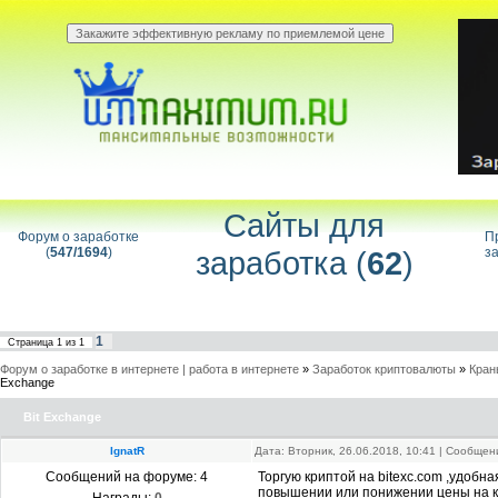
Сайты для
Форум о заработке
П
(
547/1694
)
заработка (
62
)
за
1
Страница
1
из
1
Форум о заработке в интернете | работа в интернете
»
Заработок криптовалюты
»
Кран
Exchange
Bit Exchange
IgnatR
Дата: Вторник, 26.06.2018, 10:41 | Сообще
Сообщений на форуме:
4
Торгую криптой на bitexc.com ,удобн
повышении или понижении цены на к