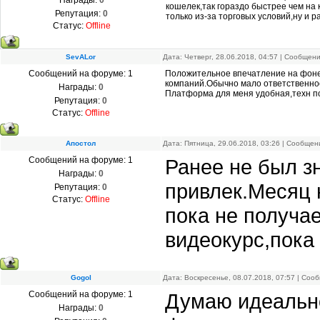
Награды:
0
кошелек,так гораздо быстрее чем на
Репутация:
0
только из-за торговых условий,ну и 
Статус:
Offline
SevALor
Дата: Четверг, 28.06.2018, 04:57 | Сообщен
Сообщений на форуме:
1
Положительное впечатление на фоне 
компаний.Обычно мало ответственнос
Награды:
0
Платформа для меня удобная,техн п
Репутация:
0
Статус:
Offline
Апостол
Дата: Пятница, 29.06.2018, 03:26 | Сообще
Сообщений на форуме:
1
Ранее не был з
Награды:
0
привлек.Месяц н
Репутация:
0
Статус:
Offline
пока не получае
видеокурс,пока
Gogol
Дата: Воскресенье, 08.07.2018, 07:57 | Со
Сообщений на форуме:
1
Думаю идеально
Награды:
0