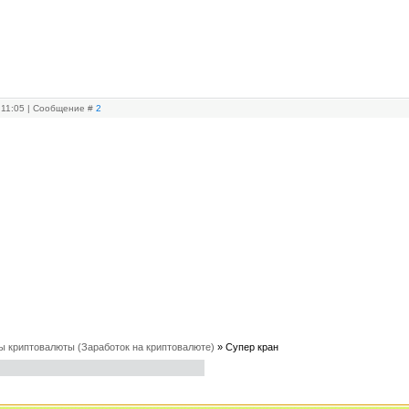
, 11:05 | Сообщение #
2
ы криптовалюты (Заработок на криптовалюте)
»
Супер кран