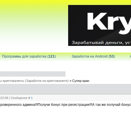
Программы для заработка (
121
)
Заработок на Android (
53
)
ы криптовалюты (Заработок на криптовалюте)
»
Супер кран
, 22:09 | Сообщение #
1
роверенного админа!!!Получи бонус при регистрации!!!А так же получай бону