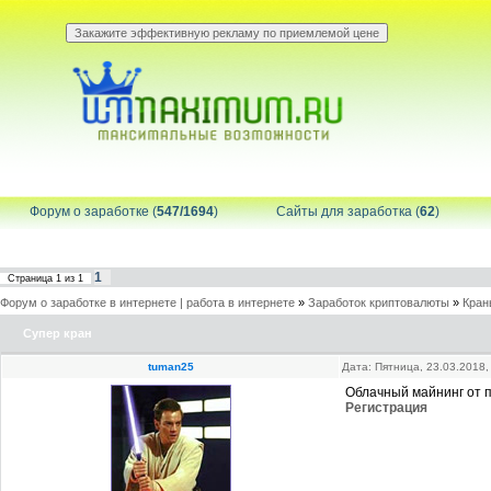
Форум о заработке (
547/1694
)
Сайты для заработка (
62
)
1
Страница
1
из
1
Форум о заработке в интернете | работа в интернете
»
Заработок криптовалюты
»
Кран
Супер кран
tuman25
Дата: Пятница, 23.03.2018
Облачный майнинг от п
Регистрация