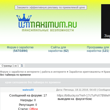
Форум о заработке
Сайты для
Программы для
(
547/1694
)
заработка (
62
)
заработка (
121
)
1
Страница
1
из
1
Форум о заработке в интернете | работа в интернете
»
Заработок криптовалюты
»
Кран
без таймера по времени
кран сатошиков без таймера по времени
walera33
Дата: Пятница, 18.11.2016, 04:43 | Сообще
Сообщений на форуме:
17
https://bitlucky.io/?ref=17cTuPsX7
выводим на фаусетбокс
Награды:
0
Репутация:
0
Статус:
Offline