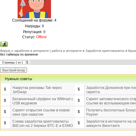
Сообщений на форуме:
4
Награды:
0
Репутация:
0
Статус:
Offline
Форум о заработке в интернете | работа в интернете
»
Заработок криптовалюты
»
Кран
без таймера по времени
1
Страница
1
из
1
Нужные советы
Накрутка рекламы Tak через
Заработок Догкоинов при п
$
$
JetSwap
скрипта
Бесконечный сёрфинг на WMmail c
Скрипт автоматического от
$
$
USB модемом
ссылки во всплывающем окн
Скрипт открытия ссылки в новом
Получить бесплатные Бону
$
$
окне при нажатии
Payeer
Схема заработка криптовалюты
Заработок в интернете на с
$
$
BitCoin на 2 биржах BTC-E и EXMO
аккаунте Вконтакте