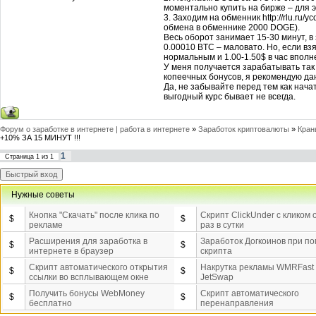
моментально купить на бирже – для
3. Заходим на обменник http://rlu.ru
обмена в обменнике 2000 DOGE).
Весь оборот занимает 15-30 минут, в
0.00010 BTC – маловато. Но, если вз
нормальным и 1.00-1.50$ в час вполн
У меня получается зарабатывать так 
копеечных бонусов, я рекомендую да
Да, не забывайте перед тем как начат
выгодный курс бывает не всегда.
Форум о заработке в интернете | работа в интернете
»
Заработок криптовалюты
»
Кран
+10% ЗА 15 МИНУТ !!!
1
Страница
1
из
1
Нужные советы
Кнопка "Скачать" после клика по
Скрипт ClickUnder с кликом 
$
$
рекламе
раз в сутки
Расширения для заработка в
Заработок Догкоинов при п
$
$
интернете в браузер
скрипта
Скрипт автоматического открытия
Накрутка рекламы WMRFast
$
$
ссылки во всплывающем окне
JetSwap
Получить бонусы WebMoney
Скрипт автоматического
$
$
бесплатно
перенаправления