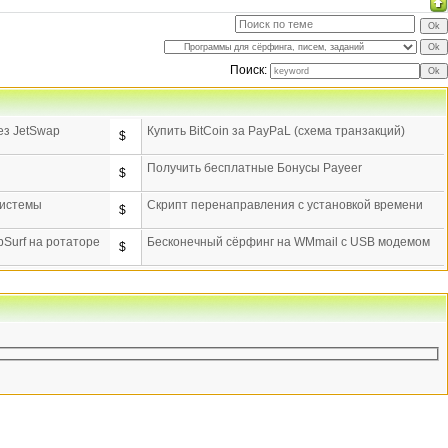
Поиск:
ез JetSwap
Купить BitCoin за PayPaL (схема транзакций)
$
Получить бесплатные Бонусы Payeer
$
системы
Скрипт перенаправления с установкой времени
$
bSurf на ротаторе
Бесконечный сёрфинг на WMmail c USB модемом
$