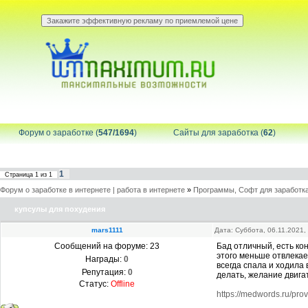
Форум о заработке (
547/1694
)
Сайты для заработка (
62
)
1
Страница
1
из
1
Форум о заработке в интернете | работа в интернете
»
Программы, Софт для заработка
купсулы для похудения
mars1111
Дата: Суббота, 06.11.2021
Сообщений на форуме:
23
Бад отличный, есть кон
этого меньше отвлекае
Награды:
0
всегда спала и ходила 
Репутация:
0
делать, желание двигат
Статус:
Offline
https://medwords.ru/pro