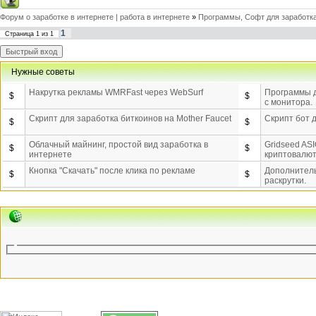
Форум о заработке в интернете | работа в интернете
»
Программы, Софт для заработка
1
Страница
1
из
1
Нужные советы
Накрутка рекламы WMRFast через WebSurf
Программы д
$
$
с монитора.
Скрипт для заработка биткоинов на Mother Faucet
Скрипт бот д
$
$
Облачный майнинг, простой вид заработка в
Gridseed ASI
$
$
интернете
криптовалют
Кнопка "Скачать" после клика по рекламе
Дополнитель
$
$
раскрутки.