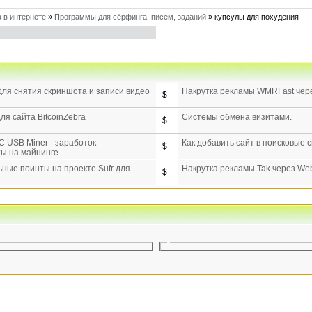
 в интернете
»
Программы для сёрфинга, писем, заданий
»
купсулы для похудения
ля снятия скриншота и записи видео
Накрутка рекламы WMRFast чер
$
ля сайта BitcoinZebra
Системы обмена визитами.
$
C USB Miner - заработок
Как добавить сайт в поисковые 
$
ы на майнинге.
ные поинты на проекте Sufr для
Накрутка рекламы Tak через We
$