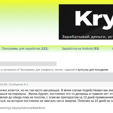
Программы для заработка (
121
)
Заработок на Android (
53
)
 в интернете
»
Программы для сёрфинга, писем, заданий
»
купсулы для похудения
, 16:46 | Сообщение #
1
ечно хочется, но не так часто как раньше. В моеи случае подействовал как эне
шься на перекусы . Жизнь бурлит, постоянно что то делаешь и главное нет э
вялая до обеда пока не посплю, с этим же препаратом за 10 дней применения,
ься, на которое постоянно не хватало сил и энергии. Побочек за 10 дней не 
verennyy-otzyvy/zdorove/ketoform