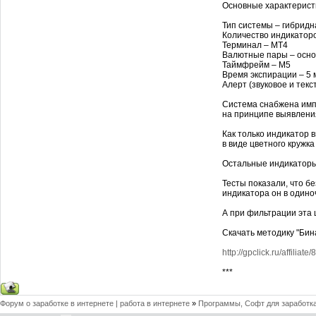
Основные характерист
Тип системы – гибридн
Количество индикаторов
Терминал – МТ4
Валютные пары – осно
Таймфрейм – M5
Время экспирации – 5 м
Алерт (звуковое и текс
Система снабжена имп
на принципе выявлени
Как только индикатор 
в виде цветного кружка
Остальные индикаторы 
Тесты показали, что б
индикатора он в одино
А при фильтрации эта 
Скачать методику "Би
http://gpclick.ru/affiliat
***
Форум о заработке в интернете | работа в интернете
»
Программы, Софт для заработка