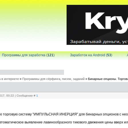
Программы для заработка (
121
)
Заработок на Android (
53
)
 в интернете
»
Программы для сёрфинга, писем, заданий
»
Бинарные опционы. Торг
2017, 00:22 | Сообщение #
1
ю торговую систему "ИМПУЛЬСНАЯ ИНЕРЦИЯ" для бинарных опционов с необ
автоматическое выявление лавинообразного тикового движения цены вверх ил