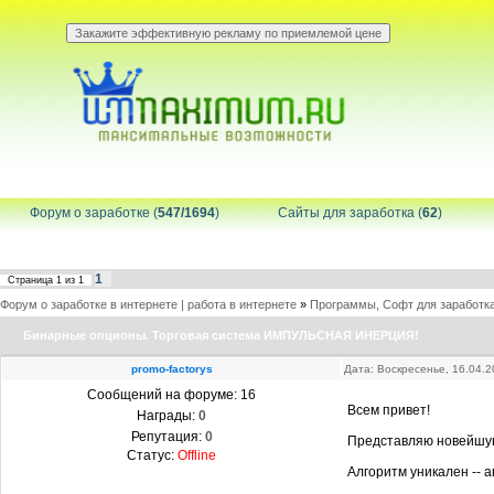
Форум о заработке (
547/1694
)
Сайты для заработка (
62
)
1
Страница
1
из
1
Форум о заработке в интернете | работа в интернете
»
Программы, Софт для заработка
Бинарные опционы. Торговая система ИМПУЛЬСНАЯ ИНЕРЦИЯ!
promo-factorys
Дата: Воскресенье, 16.04.
Сообщений на форуме:
16
Всем привет!
Награды:
0
Репутация:
0
Представляю новейшу
Статус:
Offline
Алгоритм уникален -- 