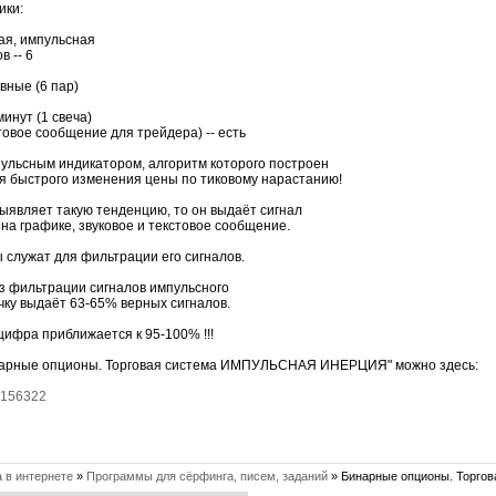
ики:
ая, импульсная
 -- 6
вные (6 пар)
инут (1 свеча)
товое сообщение для трейдера) -- есть
ульсным индикатором, алгоритм которого построен
я быстрого изменения цены по тиковому нарастанию!
выявляет такую тенденцию, то он выдаёт сигнал
 на графике, звуковое и текстовое сообщение.
служат для фильтрации его сигналов.
ез фильтрации сигналов импульсного
чку выдаёт 63-65% верных сигналов.
цифра приближается к 95-100% !!!
нарные опционы. Торговая система ИМПУЛЬСНАЯ ИНЕРЦИЯ" можно здесь:
e/8156322
 в интернете
»
Программы для сёрфинга, писем, заданий
»
Бинарные опционы. Торг