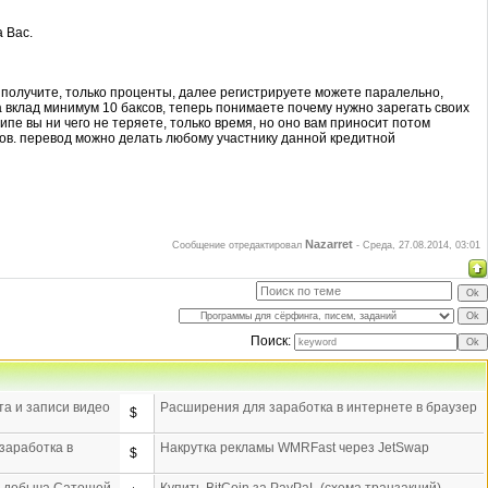
 Вас.
х получите, только проценты, далее регистрируете можете паралельно,
а вклад минимум 10 баксов, теперь понимаете почему нужно зарегать своих
пе вы ни чего не теряете, только время, но оно вам приносит потом
сов. перевод можно делать любому участнику данной кредитной
Nazarret
Сообщение отредактировал
-
Среда, 27.08.2014, 03:01
Поиск:
а и записи видео
Расширения для заработка в интернете в браузер
$
заработка в
Накрутка рекламы WMRFast через JetSwap
$