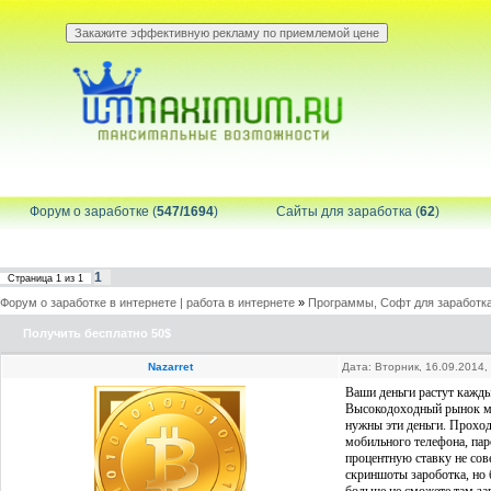
Форум о заработке (
547/1694
)
Сайты для заработка (
62
)
1
Страница
1
из
1
Форум о заработке в интернете | работа в интернете
»
Программы, Софт для заработка
Получить бесплатно 50$
Nazarret
Дата: Вторник, 16.09.2014
Ваши деньги растут ка
Высокодоходный рынок ми
нужны эти деньги. Прохо
мобильного телефона, пар
процентную ставку не сов
скриншоты зароботка, но 