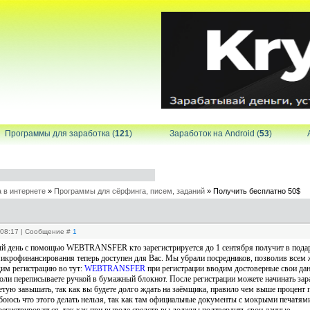
Программы для заработка (
121
)
Заработок на Android (
53
)
 в интернете
»
Программы для сёрфинга, писем, заданий
»
Получить бесплатно 50$
, 08:17 | Сообщение #
1
ждый день c помощью WEBTRANSFER
кто зарегистрируется до 1 сентября получит в пода
крофинансирования теперь доступен для Вас. Мы убрали посредников, позволив всем 
дим регистрацию во тут:
WEBTRANSFER
при регистрации вводим достоверные свои данн
оли переписываете ручкой в бумажный блокнот. После регистрации можете начинать зара
етую завышать, так как вы будете долго ждать на заёмщика, правило чем выше процент 
боюсь что этого делать нельзя, так как там официальные документы с мокрыми печатями