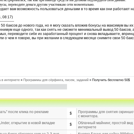
регистрироваться, так как при выводе средств вы должны подтвердить свои данные.
усы, переводите деньги другим участникам сети моментально.
r
дает вам возможность пользоваться деньгами в то время как они работают на
, 08:17)
------------
50 баксов до нового года, но я могу сказать вложив бонусы на максимум вы и
инимум еще одного, так как снять не сможете минимальный вывод 50 баксов, 
мых, переводите сибе их заработанный процент и снова вкладываете, впринци
ли о чем я говорю, вы при желании в следующем месяце снимите свои 50 бак
 в интернете
»
Программы для сёрфинга, писем, заданий
»
Получить бесплатно 50$
ать" после клика по рекламе
Программы для снятия скриншот
$
с монитора.
Under, открытие в новой вкладке
Облачный майнинг, простой вид 
$
интернете