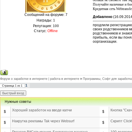
больше не сможете там за
Получайте наличные и бон
Кредитная сеть Webtransfe
Сообщений на форуме:
7
Добавлено
(16.09.2014
Награды:
1
---------------------------------
продлили регистрацию 
Репутация:
100
своих родственников м
Статус:
Offline
родственников и знако
прибыль, если вы поня
оорганизации.
Форум о заработке в интернете | работа в интернете
»
Программы, Софт для заработка
1
Страница
1
из
1
Нужные советы
Хороший заработок на вводе капчи
Кнопка "Скач
$
$
Накрутка рекламы Tak через Websurf
Скрипт Click
$
$