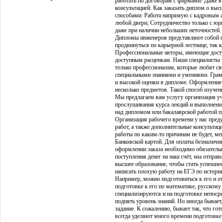
работать по договорам с фирмами! Даже в
консультацией. Как заказать диплом о выс
способами: Работа напрямую с кадровым а
любой двери; Сотрудничество только с ю
даже при наличии небольших неточностей.
Дипломы инженеров представляют собой 
продвинуться по карьерной лестнице, так 
Профессиональные авторы, имеющие доступ
доступным расценкам. Наши специалисты з
только профессионалам, которые любят св
специальными знаниями и умениями. Грам
и высокой оценки в дипломе. Оформление 
несколько предметов. Такой способ изуче
Мы предлагаем вам услугу организация уч
прослушивания курса лекций и выполнения
над дипломом или бакалаврской работой п
Организация рабочего времени у нас пре
работ, а также дополнительные консультац
работы по каким-то причинам не будет, м
Банковской картой. Для оплаты безналичн
оформлении заказа необходимо обязательн
поступления денег на наш счёт, мы отпра
высшее образование, чтобы стать успешнее 
написать плохую работу на ЕГЭ по истории
Например, можно подготовиться к его и о
подготовке к его по математике, русском
специализируются и на подготовке непосре
поднять уровень знаний. Но иногда бывает
задание. К сожалению, бывает так, что гот
всегда уделяют много времени подготовке