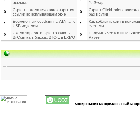
$
$
рекламе
JetSwap
Скрипт автоматического открытия
Скрипт ClickUnder с кликом 
$
$
ссылки во всплывающем окне
раз в сутки
Бесконечный сёрфинг на WMmail c
Как добавить сайт в поиско
$
$
USB модемом
системы
Схема заработка криптовалюты
Получить бесплатные Бону
$
$
BitCoin на 2 биржах BTC-E и EXMO
Payeer
Копирование материалов с сайта стр