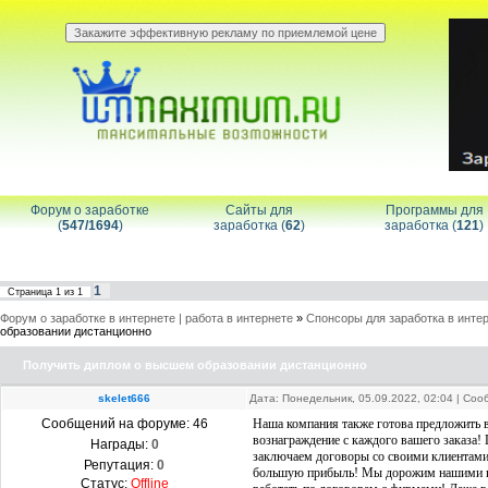
Форум о заработке
Сайты для
Программы для
(
547/1694
)
заработка (
62
)
заработка (
121
)
1
Страница
1
из
1
Форум о заработке в интернете | работа в интернете
»
Спонсоры для заработка в инте
образовании дистанционно
Получить диплом о высшем образовании дистанционно
skelet666
Дата: Понедельник, 05.09.2022, 02:04 | Со
Сообщений на форуме:
46
Наша компания также готова предложить в
вознаграждение с каждого вашего заказа!
Награды:
0
заключаем договоры со своими клиентами
Репутация:
0
большую прибыль! Мы дорожим нашими кли
Статус:
Offline