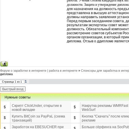
работы. Ученая степень кандидата наук я
должности. Защита и утверждение диплом
для назначения на должность предъ
представлена в высшую аттестационн
должны направить заявления установл
Перед первым заседанием совета, да
результатам экспертизы совет может
должность. Обязательный компонент,
рассмотрение советов субъектов Ро
органом организации, в который пр
диплома. Отзыв о ддипломе являетс
Форум о заработке в интернете | работа в интернете
»
Спонсоры для заработка в инте
диплома
1
Страница
1
из
1
Нужные советы
Скрипт ClickUnder, открытие в
Накрутка рекламы WMRFast
$
$
новой вкладке
WebSurf
Купить BitCoin за PayPaL (схема
Кнопка "Скачать" после клик
$
$
транзакций)
рекламе
Заработок на EBESUCHER при
Больше сёрфинга на SocPub
$
$