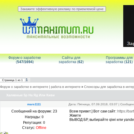
Форум о заработке
Сайты для
Программы для
(
547/1694
)
заработка (
62
)
заработка (
121
)
1
Страница
1
из
1
Форум о заработке в интернете | работа в интернете
»
Спонсоры для заработка в инте
Халявные 5р На Яд Или Киви
mars1111
Дата: Пятница, 07.09.2018, 03:07 | Сообще
Сообщений на форуме:
23
Всем привет.] Вот сам сайт:
https://ba
Жмите
Награды:
0
ВЫВОД БР, выбирайте qiwi или yande
Репутация:
0
Статус:
Offline