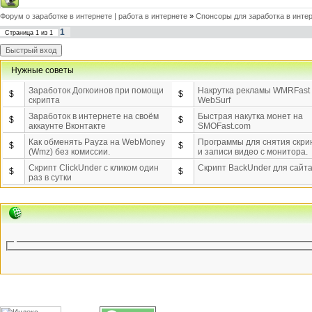
Форум о заработке в интернете | работа в интернете
»
Спонсоры для заработка в инте
1
Страница
1
из
1
Нужные советы
Заработок Догкоинов при помощи
Накрутка рекламы WMRFast
$
$
скрипта
WebSurf
Заработок в интернете на своём
Быстрая накутка монет на
$
$
аккаунте Вконтакте
SMOFast.com
Как обменять Payza на WebMoney
Программы для снятия скр
$
$
(Wmz) без комиссии.
и записи видео с монитора.
Скрипт ClickUnder с кликом один
Скрипт BackUnder для сайт
$
$
раз в сутки