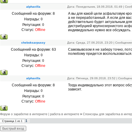
alphavilla
Дата: Понедельник, 18.06.2018, 01:49 | Со
Сообщений на форуме:
8
А вы для какой цели асфальтовую кро
а не переработанный. А если для вас
Награды:
0
действительно будет актуальным для
Репутация:
0
дистрибуцией крупнозернистого асфал
Статус:
Offline
индивидуально нужно все обсуждать.
cheboksarpussy
Дата: Среда, 27.06.2018, 23:20 | Сообщени
Сообщений на форуме:
63
Самовывозом я не заберу точно, потом
полюбому придется воспользоваться
Награды:
0
Репутация:
0
Статус:
Offline
alphavilla
Дата: Пятница, 29.06.2018, 23:52 | Сообще
Сообщений на форуме:
8
Тогда индивидуально этот вопрос обс
зависит.
Награды:
0
Репутация:
0
Статус:
Offline
Форум о заработке в интернете | работа в интернете
»
Спонсоры для заработка в инте
1
Страница
1
из
1