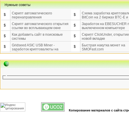
Нужные советы
Скрипт автоматического
Схема заработка криптова
$
$
перенаправления
BitCoin на 2 биржах BTC-E 
Скрипт автоматического открытия
Заработок на EBESUCHER 
$
$
ссылки во всплывающем окне
выключенном компьютере
Как добавить сайт в поисковые
Скрипт ClickUnder, открытие
$
$
системы
новой вкладке
Gridseed ASIC USB Miner -
Быстрая накутка монет на
$
$
заработок криптовалюты на
SMOFast.com
майнинге.
Копирование материалов с сайта стр