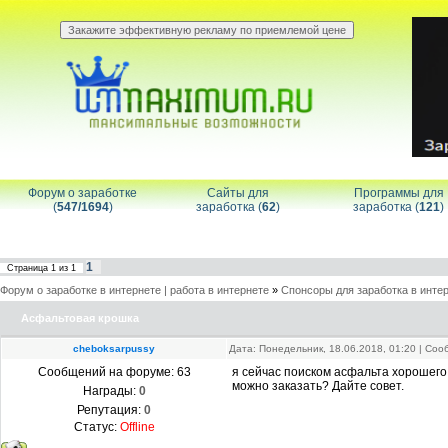
Форум о заработке
Сайты для
Программы для
(
547/1694
)
заработка (
62
)
заработка (
121
)
1
Страница
1
из
1
Форум о заработке в интернете | работа в интернете
»
Спонсоры для заработка в инте
Асфальтовая крошка
cheboksarpussy
Дата: Понедельник, 18.06.2018, 01:20 | Со
Сообщений на форуме:
63
я сейчас поиском асфальта хорошего 
можно заказать? Дайте совет.
Награды:
0
Репутация:
0
Статус:
Offline