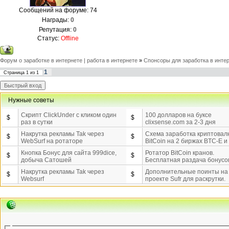
Сообщений на форуме:
74
Награды:
0
Репутация:
0
Статус:
Offline
Форум о заработке в интернете | работа в интернете
»
Спонсоры для заработка в инте
1
Страница
1
из
1
Нужные советы
Скрипт ClickUnder с кликом один
100 долларов на буксе
$
$
раз в сутки
clixsense.com за 2-3 дня
Накрутка рекламы Tak через
Схема заработка криптова
$
$
WebSurf на ротаторе
BitCoin на 2 биржах BTC-E 
Кнопка Бонус для сайта 999dice,
Ротатор BitCoin кранов.
$
$
добыча Сатошей
Бесплатная раздача бонусо
Накрутка рекламы Tak через
Дополнительные поинты на
$
$
Websurf
проекте Sufr для раскрутки.