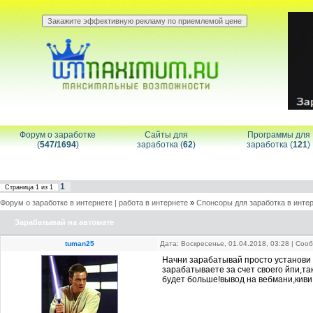
Форум о заработке
Сайты для
Программы для
(
547/1694
)
заработка (
62
)
заработка (
121
)
1
Страница
1
из
1
Форум о заработке в интернете | работа в интернете
»
Спонсоры для заработка в инте
Зарабатывай на автомате
tuman25
Дата: Воскресенье, 01.04.2018, 03:28 | Со
Начни зарабатывай просто установи п
зарабатываете за счет своего йпи,та
будет больше!вывод на вебмани,киви,