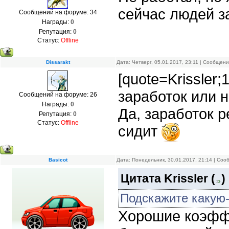
сейчас людей за
Сообщений на форуме:
34
Награды:
0
Репутация:
0
Статус:
Offline
Dissarakt
Дата: Четверг, 05.01.2017, 23:11 | Сообщен
[quote=Krissler
заработок или н
Сообщений на форуме:
26
Награды:
0
Да, заработок р
Репутация:
0
Статус:
Offline
сидит
Basicot
Дата: Понедельник, 30.01.2017, 21:14 | Со
Цитата
Krissler
(
)
Подскажите какую-
Хорошие коэфф