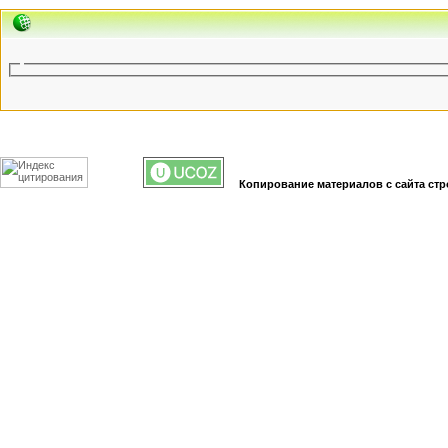
Копирование материалов с сайта стр