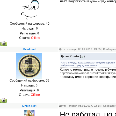
нет? Подскажите какую-нибудь конто
Сообщений на форуме:
40
Награды:
0
Репутация:
0
Статус:
Offline
Deadroad
Дата: Четверг, 05.01.2017, 19:35 | Сообщен
Цитата
Krissler
(
)
А кто-нибудь зарабатывает в букмекерских
нибудь конторку для новичка
Конечно можно, иначе почему в букме
http://bookmakersbet.ru/bukmekerskaya
поскольку имеет хорошие коэффициент
Сообщений на форуме:
55
Награды:
0
Репутация:
0
Статус:
Offline
Linkin-best
Дата: Четверг, 05.01.2017, 22:14 | Сообщен
Не работал, но