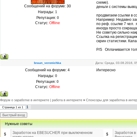
схеме).
Сообщений на форуме:
30
деньги с системы вывод
Награды:
1
продвигаем ссылки в с
Репутация:
0
Например: Недавно за
Статус:
Offline
по реф. ссылке 7 чел. 
иногда просто сокраща
Не советую сильно нак
Ссылка на регистрац
скрин статистики. Капае
P/S Оплачивается толь
braun_veronichka
Дата: Среда, 03.08.2016, 
Сообщений на форуме:
4
Интересно
Награды:
0
Репутация:
0
Статус:
Offline
Форум о заработке в интернете | работа в интернете
»
Спонсоры для заработка в инте
1
Страница
1
из
1
Нужные советы
Заработок на EBESUCHER при выключенном
Заработок в
$
$