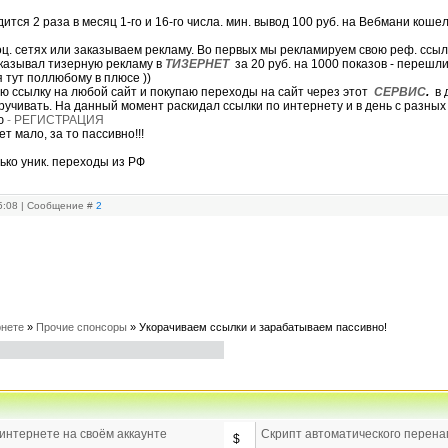
ится 2 раза в месяц 1-го и 16-го числа. мин. вывод 100 руб. на Вебмани кошел
оц. сетях или заказываем рекламу. Во первых мы рекламируем свою реф. ссыл
казывал тизерную рекламу в
ТИЗЕРНЕТ
за 20 руб. на 1000 показов - перешли
я тут поллюбому в плюсе ))
ю ссылку на любой сайт и покупаю переходы на сайт через этот
СЕРВИС
.
в д
ручивать. На данный момент раскидал ссылки по интернету и в день с разных 
ию
-
РЕГИСТРАЦИЯ
т мало, за то пассивно!!!
ко уник. переходы из РФ
05:08 | Сообщение #
2
рнете
»
Прочие спонсоры
»
Укорачиваем ссылки и зарабатываем пассивно!
 интернете на своём аккаунте
Скрипт автоматического перен
$