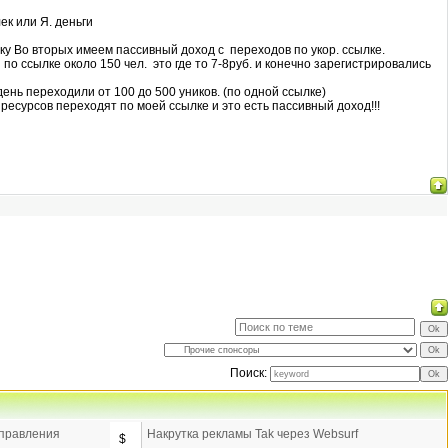
ек или Я. деньги
ку Во вторых имеем пассивный доход с переходов по укор. ссылке.
 по ссылке около 150 чел. это где то 7-8руб. и конечно зарегистрировались
ень переходили от 100 до 500 уников. (по одной ссылке)
ресурсов переходят по моей ссылке и это есть пассивный доход!!!
Поиск:
аправления
Накрутка рекламы Tak через Websurf
$