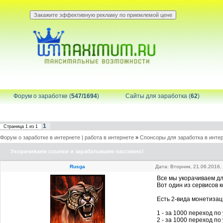
Форум о заработке (
547/1694
)
Сайты для заработка (
62
)
1
Страница
1
из
1
Форум о заработке в интернете | работа в интернете
»
Спонсоры для заработка в инте
Укорачиваем ссылки и зарабатываем пассивно!
Rusga
Дата: Вторник, 21.06.2016
Все мы укорачиваем дл
Вот один из сервисов 
Есть 2-вида монетизац
1 - за 1000 переход по
2 - за 1000 переход по