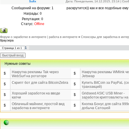
Sufix
Дата: Понедельник, 14.12.2015, 23:14 | Со
Сообщений на форуме:
1
раскрутится)) как и все подобные ему
Награды:
0
Репутация:
0
Статус:
Offline
Форум о заработке в интернете | работа в интернете
»
Спонсоры для заработка в инте
браузера
1
Страница
1
из
1
Нужные советы
Накрутка рекламы Tak через
Накрутка рекламы WMlink ч
$
$
WebSurf на ротаторе
Jetswap
Скрипт бот для сайта BitcoinZebra
Купить BitCoin за PayPaL (с
$
$
транзакций)
Хороший заработок на вводе
Gridseed ASIC USB Miner -
$
$
капчи
заработок криптовалюты на
майнинге.
Облачный майнинг, простой вид
Кнопка Бонус для сайта 999d
$
$
заработка в интернете
добыча Сатошей