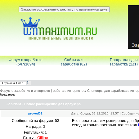
Форум о заработке
Сайты для
Программы для
(
547/1694
)
заработка (
62
)
заработка (
121
)
1
Страница
1
из
1
Форум о заработке в интернете | работа в интернете
»
Спонсоры для заработка в инте
браузера
JobPlant - Новое расширение для браузера
provod01
Дата: Среда, 09.12.2015, 13:57 | Сообщени
Сообщений на форуме:
53
Все просто ставим рсширение для бра
сегодня только поставил вот ссылка
Награды:
3
Репутация:
1
Статус:
Offline