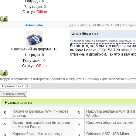
Награды:
0
Репутация:
0
Статус:
Offline
AntonFilatov
Дата: Суббота, 14.06.2025, 15:09 | Сообще
Цитата
Ginger
(
)
У меня в планах покупать новый ноутбук. 
Вы хотите, чтоб мы вам побросали ре
Сообщений на форуме:
13
выбрал Lenovo LOQ 15ARP9
https://um
отменным дизайном. Так что и вам ег
Награды:
0
Репутация:
0
Статус:
Offline
Форум о заработке в интернете | работа в интернете
»
Спонсоры для заработка в инте
1
Страница
1
из
1
Нужные советы
Накрутка рекламы WMlink через
Накрутка рекламы WMRFast
$
$
Jetswap
WebSurf
Скрипт для заработка биткоинов
Системы обмена визитами.
$
$
на Mother Faucet
Хороший заработок на вводе
Gridseed ASIC USB Miner -
$
$