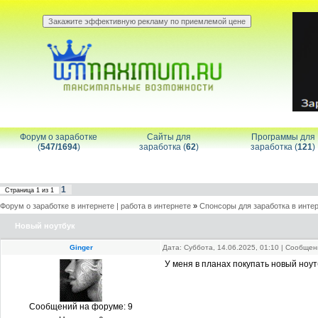
Форум о заработке
Сайты для
Программы для
(
547/1694
)
заработка (
62
)
заработка (
121
)
1
Страница
1
из
1
Форум о заработке в интернете | работа в интернете
»
Спонсоры для заработка в инте
Новый ноутбук
Ginger
Дата: Суббота, 14.06.2025, 01:10 | Сообще
У меня в планах покупать новый ноу
Сообщений на форуме:
9