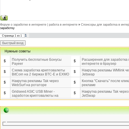
Форум о заработке в интернете | работа в интернете
»
Спонсоры для заработка в инте
заработку
1
Страница
1
из
1
Нужные советы
Получить бесплатные Бонусы
Расширения для заработка 
$
$
Payeer
интернете в браузер
Схема заработка криптовалюты
Накрутка рекламы WMlink ч
$
$
BitCoin на 2 биржах BTC-E и EXMO
Jetswap
Накрутка рекламы Tak через
Кнопка "Скачать" после клик
$
$
WebSurf на ротаторе
рекламе
Gridseed ASIC USB Miner -
Накрутка рекламы Tak через
$
$
заработок криптовалюты на
JetSwap
майнинге.