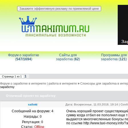
Форум о заработке
Сайты для
Программы для
(
547/1694
)
заработка (
62
)
заработка (
121
)
1
Страница
1
из
1
Форум о заработке в интернете | работа в интернете
»
Спонсоры для заработка в инте
заработку
Отличный проект по заработку
sallotti
Дата: Воскресенье, 11.03.2018, 19:14 | Со
Сообщений на форуме:
4
Очень хороший проект существующий 
сумму когда отбил ее пополнил еще т
Награды:
0
выдаются многочисленные бонусы п
Репутация:
0
по ссылке http://www.taxi-money.info/?
Статус:
Offline