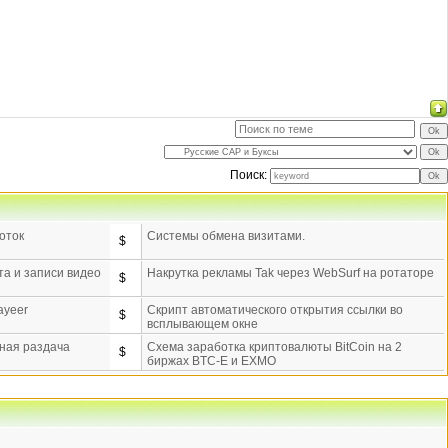
Поиск:
оток
Системы обмена визитами.
$
а и записи видео
Накрутка рекламы Tak через WebSurf на ротаторе
$
ayeer
Скрипт автоматического открытия ссылки во
$
всплывающем окне
тная раздача
Схема заработка криптовалюты BitCoin на 2
$
биржах BTC-E и EXMO