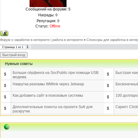
Сообщений на форуме:
5
Награды:
0
Репутация:
0
Статус:
Offline
Форум о заработке в интернете | работа в интернете
»
Спонсоры для заработка в инте
1
Страница
1
из
1
Нужные советы
Больше сёрфинга на SocPublic при помощи USB
Быстрая нак
$
$
модема.
Накрутка рекламы WMlink через Jetswap
Бесконечный
$
$
Как добавить сайт в поисковые системы
100 долларов
$
$
Дополнительные поинты на проекте Sufr для
Скрипт Click
$
$
раскрутки.