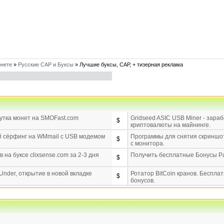
рнете
»
Русские САР и Буксы
»
Лучшие буксы, САР, + тизерная реклама
утка монет на SMOFast.com
Gridseed ASIC USB Miner - зараб
$
криптовалюты на майнинге.
 сёрфинг на WMmail c USB модемом
Программы для снятия скриншот
$
с монитора.
 на буксе clixsense.com за 2-3 дня
Получить бесплатные Бонусы P
$
Under, открытие в новой вкладке
Ротатор BitCoin кранов. Беспла
$
бонусов.