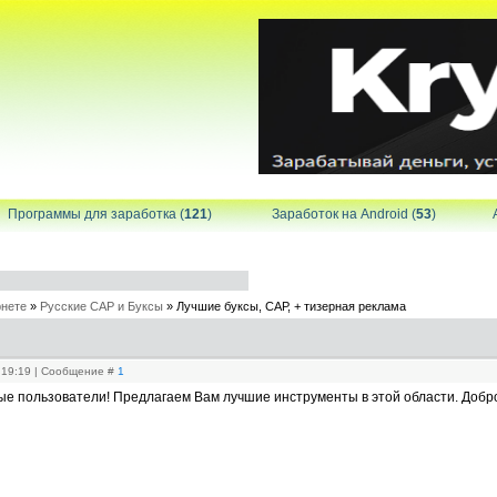
Программы для заработка (
121
)
Заработок на Android (
53
)
рнете
»
Русские САР и Буксы
»
Лучшие буксы, САР, + тизерная реклама
, 19:19 | Сообщение #
1
е пользователи! Предлагаем Вам лучшие инструменты в этой области. Добр