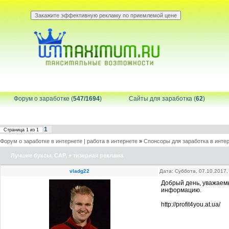
Форум о заработке (
547/1694
)
Сайты для заработка (
62
)
1
Страница
1
из
1
Форум о заработке в интернете | работа в интернете
»
Спонсоры для заработка в инте
Лучшие буксы, САР, + тизерная реклама
vladg22
Дата: Суббота, 07.10.2017
Добрый день, уважаемы
информацию.
http://profit4you.at.ua/