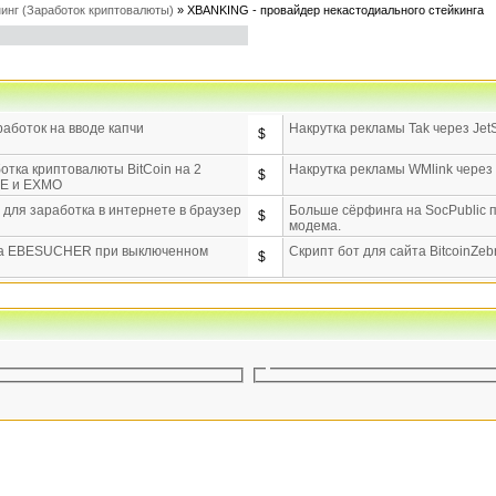
инг (Заработок криптовалюты)
»
XBANKING - провайдер некастодиального стейкинга
аботок на вводе капчи
Накрутка рекламы Tak через Je
$
отка криптовалюты BitCoin на 2
Накрутка рекламы WMlink через
$
-E и EXMO
для заработка в интернете в браузер
Больше сёрфинга на SocPublic
$
модема.
на EBESUCHER при выключенном
Скрипт бот для сайта BitcoinZeb
$