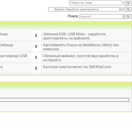
Поиск:
tSwap
Gridseed ASIC USB Miner - заработок
$
криптовалюты на майнинге.
 Jetswap
Как обменять Payza на WebMoney (Wmz) без
$
комиссии.
 при помощи USB
Облачный майнинг, простой вид заработка в
$
интернете
ra
Быстрая накутка монет на SMOFast.com
$