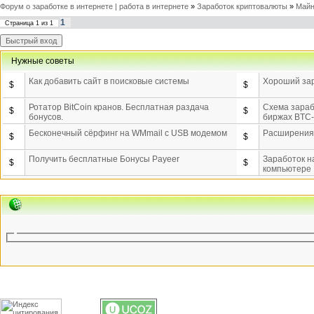
Форум о заработке в интернете | работа в интернете
»
Заработок криптовалюты
»
Майн
1
Страница
1
из
1
Нужные советы
Как добавить сайт в поисковые системы
Хороший зар
$
$
Ротатор BitCoin кранов. Бесплатная раздача
Схема зараб
$
$
бонусов.
биржах BTC
Бесконечный сёрфинг на WMmail c USB модемом
Расширения 
$
$
Получить бесплатные Бонусы Payeer
Заработок 
$
$
компьютере