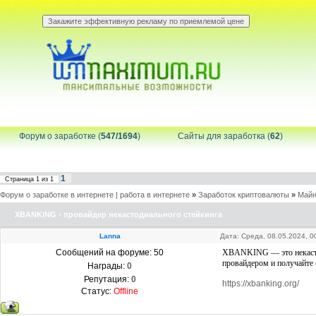
Форум о заработке (
547/1694
)
Сайты для заработка (
62
)
1
Страница
1
из
1
Форум о заработке в интернете | работа в интернете
»
Заработок криптовалюты
»
Майн
XBANKING - провайдер некастодиального стейкинга
Lanna
Дата: Среда, 08.05.2024, 
Сообщений на форуме:
50
XBANKING — это некастоди
провайдером и получайте 
Награды:
0
Репутация:
0
https://xbanking.org/
Статус:
Offline