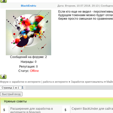
BlackEndriu
Дата: Вторник, 10.07.2018, 20:13 | Сообще
Если кто еще не видел - перспектив
будущем токенами можно будет оплач
бирже просто смешная по сравнению
Сообщений на форуме:
2
Награды:
0
Репутация:
0
Статус:
Offline
Форум о заработке в интернете | работа в интернете
»
Заработок криптовалюты
»
Майн
1
Страница
1
из
1
Нужные советы
Расширения для заработка в
Скрипт BackUnder для сайт
$
$
интернете в браузер