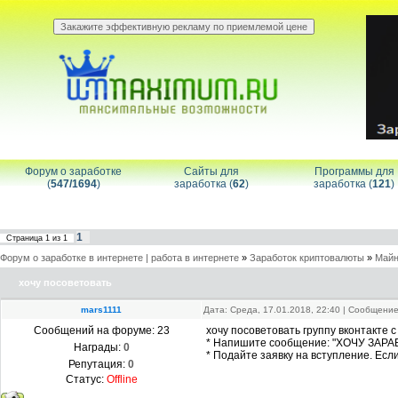
Форум о заработке
Сайты для
Программы для
(
547/1694
)
заработка (
62
)
заработка (
121
)
1
Страница
1
из
1
Форум о заработке в интернете | работа в интернете
»
Заработок криптовалюты
»
Майн
хочу посоветовать
mars1111
Дата: Среда, 17.01.2018, 22:40 | Сообщени
Сообщений на форуме:
23
хочу посоветовать группу вконтакте 
* Напишите сообщение: "ХОЧУ ЗАРАБ
Награды:
0
* Подайте заявку на вступление. Есл
Репутация:
0
Статус:
Offline