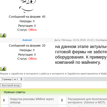
Сообщений на форуме:
40
Награды:
0
Репутация:
0
Статус:
Offline
Android
Дата: Пятница, 12.01.2018, 21:21 | Сообще
Сообщений на форуме:
20
на данном этапе актуаль
Награды:
0
готовой фермы не заботяс
Репутация:
0
оборудования. К пример
Статус:
Offline
компаний по майнингу.
Форум о заработке в интернете | работа в интернете
»
Заработок криптовалюты
»
Майн
1
Страница
1
из
1
Нужные советы
Накрутка рекламы WMlink через
Расширения для безопаснос
$
$
Jetswap
интернете. (Advisor и WOT).