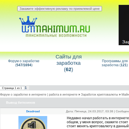
Сайты для
Форум о заработке
Программы для
заработка
(
547/1694
)
заработка (
121
)
(
62
)
1
Страница
1
из
1
Форум о заработке в интернете | работа в интернете
»
Заработок криптовалюты
»
Майн
Вывод биткоинов
Deadroad
Дата: Пятница, 24.03.2017, 03:38 | Сообще
Недавно начал работать в интернете,
общем, у меня вопрос, скажите стоит
стоит менять криптовалюту в данный