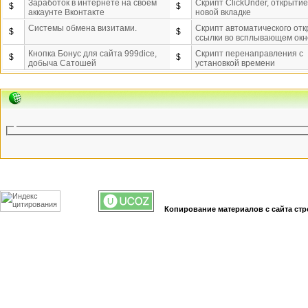
Заработок в интернете на своём
Скрипт ClickUnder, открытие
$
$
аккаунте Вконтакте
новой вкладке
Системы обмена визитами.
Скрипт автоматического от
$
$
ссылки во всплывающем окн
Кнопка Бонус для сайта 999dice,
Скрипт перенаправления с
$
$
добыча Сатошей
установкой времени
Копирование материалов с сайта стр