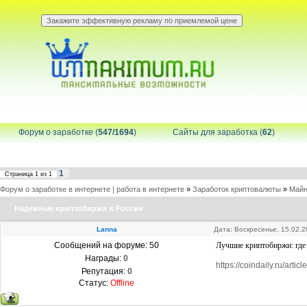
Форум о заработке (
547/1694
)
Сайты для заработка (
62
)
1
Страница
1
из
1
Форум о заработке в интернете | работа в интернете
»
Заработок криптовалюты
»
Майн
Надежные криптобиржи в России
Lanna
Дата: Воскресенье, 15.02.
Сообщений на форуме:
50
Лучшие криптобиржи: где 
Награды:
0
https://coindaily.ru/article.
Репутация:
0
Статус:
Offline