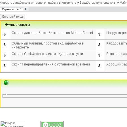
Форум о заработке в интернете | работа в интернете
»
Заработок криптовалюты
»
Майн
1
Страница
1
из
1
Нужные советы
Скрипт для заработка биткоинов на Mother Faucet
Накрутка ре
$
$
Облачный майнинг, простой вид заработка в
Как добавит
$
$
интернете
Скрипт ClickUnder с кликом один раз в сутки
Быстрая нак
$
$
Скрипт перенаправления с установкой времени
Хороший зар
$
$