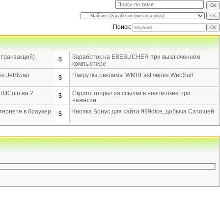
Поиск:
 транзакций)
Заработок на EBESUCHER при выключенном
$
компьютере
ез JetSwap
Накрутка рекламы WMRFast через WebSurf
$
itCoin на 2
Скрипт открытия ссылки в новом окне при
$
нажатии
тернете в браузер
Кнопка Бонус для сайта 999dice, добыча Сатошей
$