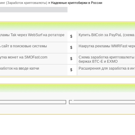
инг (Заработок криптовалюты)
»
Надежные криптобиржи в России
кламы Tak через WebSurf на ротаторе
Купить BitCoin за PayPaL (схема
$
ь сайт в поисковые системы
Накрутка рекламы WMRFast чер
$
утка монет на SMOFast.com
Схема заработка криптовалюты B
$
биржах BTC-E и EXMO
аботок на вводе капчи
Расширения для заработка в ин
$