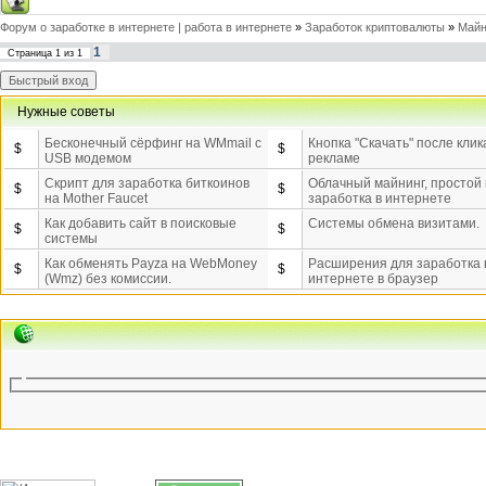
Форум о заработке в интернете | работа в интернете
»
Заработок криптовалюты
»
Майн
1
Страница
1
из
1
Нужные советы
Бесконечный сёрфинг на WMmail c
Кнопка "Скачать" после клик
$
$
USB модемом
рекламе
Скрипт для заработка биткоинов
Облачный майнинг, простой
$
$
на Mother Faucet
заработка в интернете
Как добавить сайт в поисковые
Системы обмена визитами.
$
$
системы
Как обменять Payza на WebMoney
Расширения для заработка 
$
$
(Wmz) без комиссии.
интернете в браузер