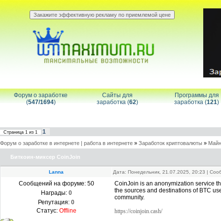
Форум о заработке
Сайты для
Программы для
(
547/1694
)
заработка (
62
)
заработка (
121
)
1
Страница
1
из
1
Форум о заработке в интернете | работа в интернете
»
Заработок криптовалюты
»
Майн
Биткоин-миксер CoinJoin
Lanna
Дата: Понедельник, 21.07.2025, 20:23 | Со
Сообщений на форуме:
50
CoinJoin is an anonymization service tha
the sources and destinations of BTC use
Награды:
0
community.
Репутация:
0
Статус:
Offline
https://coinjoin.cash/