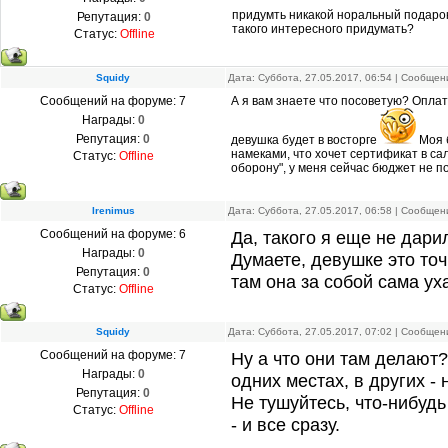
придумть никакой норальный подарок!
Репутация:
0
такого интересного придумать?
Статус:
Offline
Squidy
Дата: Суббота, 27.05.2017, 06:54 | Сообще
Сообщений на форуме:
7
А я вам знаете что посоветую? Оплат
Награды:
0
Репутация:
0
девушка будет в восторге
Моя б
намеками, что хочет сертификат в са
Статус:
Offline
оборону", у меня сейчас бюджет не по
Irenimus
Дата: Суббота, 27.05.2017, 06:58 | Сообще
Сообщений на форуме:
6
Да, такого я еще не дари
Награды:
0
Думаете, девушке это точ
Репутация:
0
там она за собой сама уха
Статус:
Offline
Squidy
Дата: Суббота, 27.05.2017, 07:02 | Сообще
Сообщений на форуме:
7
Ну а что они там делают
Награды:
0
одних местах, в других - 
Репутация:
0
Не тушуйтесь, что-нибудь
Статус:
Offline
- и все сразу.