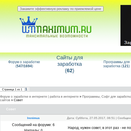
Сайты для
Форум о заработке
Программы для
заработка
(
547/1694
)
заработка (
121
)
(
62
)
1
Страница
1
из
1
Форум о заработке в интернете | работа в интернете
»
Программы, Софт для заработка
сайтов
»
Совет
Совет
Irenimus
Дата: Суббота, 27.05.2017, 06:51 | Сообще
Сообщений на форуме:
6
Народ, нужен совет, в этот раз - не 
Награды:
0