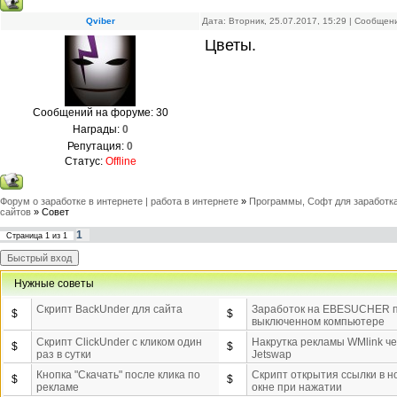
Qviber
Дата: Вторник, 25.07.2017, 15:29 | Сообще
Цветы.
Сообщений на форуме:
30
Награды:
0
Репутация:
0
Статус:
Offline
Форум о заработке в интернете | работа в интернете
»
Программы, Софт для заработка
сайтов
»
Совет
1
Страница
1
из
1
Нужные советы
Скрипт BackUnder для сайта
Заработок на EBESUCHER 
$
$
выключенном компьютере
Скрипт ClickUnder с кликом один
Накрутка рекламы WMlink ч
$
$
раз в сутки
Jetswap
Кнопка "Скачать" после клика по
Скрипт открытия ссылки в н
$
$
рекламе
окне при нажатии