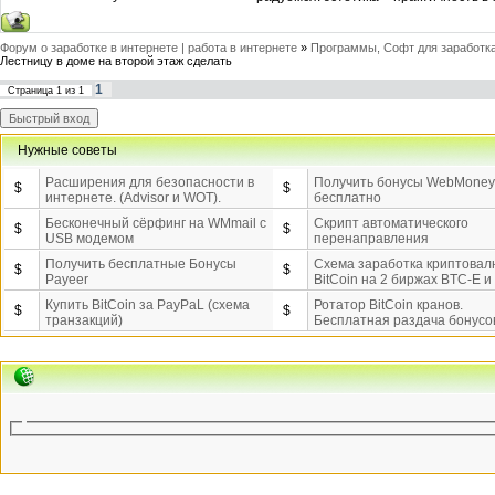
Форум о заработке в интернете | работа в интернете
»
Программы, Софт для заработка
Лестницу в доме на второй этаж сделать
1
Страница
1
из
1
Нужные советы
Расширения для безопасности в
Получить бонусы WebMoney
$
$
интернете. (Advisor и WOT).
бесплатно
Бесконечный сёрфинг на WMmail c
Скрипт автоматического
$
$
USB модемом
перенаправления
Получить бесплатные Бонусы
Схема заработка криптова
$
$
Payeer
BitCoin на 2 биржах BTC-E 
Купить BitCoin за PayPaL (схема
Ротатор BitCoin кранов.
$
$
транзакций)
Бесплатная раздача бонусо