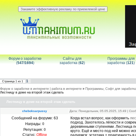
Форум о заработке
Сайты для
Программы для
(
547/1694
)
заработка (
62
)
заработка (
121
)
1
Страница
1
из
1
Форум о заработке в интернете | работа в интернете
»
Программы, Софт для заработка
Лестницу в доме на второй этаж сделать
Лестницу в доме на второй этаж сделать
cheboksarpussy
Дата: Понедельник, 05.05.2025, 15:49 | Со
Сообщений на форуме:
63
Когда встал вопрос, как оформить
лес
подход. Захотелось лёгкости и совр
Награды:
0
деревянными ступенями. Лестница по
Репутация:
0
круто. Ещё и место под ней можно и
Статус:
Offline
радуемся: эстетика + практичность в