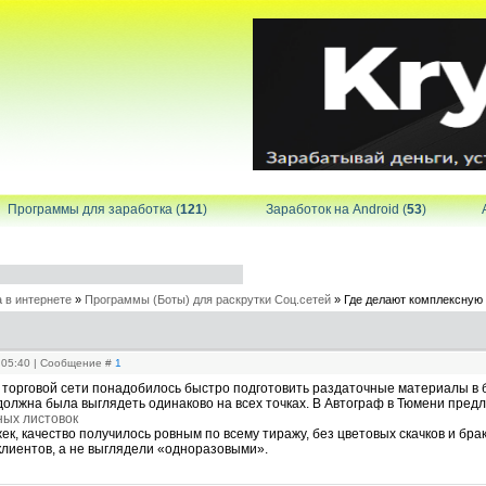
Программы для заработка (
121
)
Заработок на Android (
53
)
 в интернете
»
Программы (Боты) для раскрутки Соц.сетей
»
Где делают комплексную
, 05:40 | Сообщение #
1
 торговой сети понадобилось быстро подготовить раздаточные материалы в 
должна была выглядеть одинаково на всех точках. В Автограф в Тюмени пред
ных листовок
к, качество получилось ровным по всему тиражу, без цветовых скачков и бра
лиентов, а не выглядели «одноразовыми».