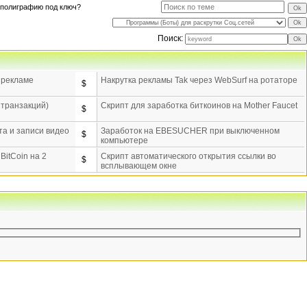
 полиграфию под ключ?
Поиск:
о рекламе
Накрутка рекламы Tak через WebSurf на ротаторе
$
 транзакций)
Скрипт для заработка биткоинов на Mother Faucet
$
а и записи видео
Заработок на EBESUCHER при выключенном
$
компьютере
itCoin на 2
Скрипт автоматического открытия ссылки во
$
всплывающем окне