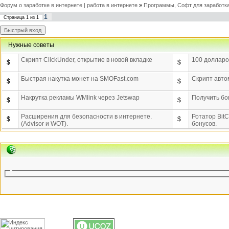
Форум о заработке в интернете | работа в интернете
»
Программы, Софт для заработка
1
Страница
1
из
1
Нужные советы
Скрипт ClickUnder, открытие в новой вкладке
100 долларов
$
$
Быстрая накутка монет на SMOFast.com
Скрипт авто
$
$
Накрутка рекламы WMlink через Jetswap
Получить б
$
$
Расширения для безопасности в интернете.
Ротатор Bit
$
$
(Advisor и WOT).
бонусов.