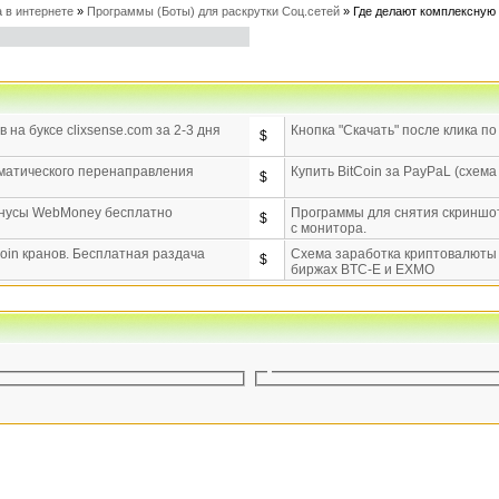
 в интернете
»
Программы (Боты) для раскрутки Соц.сетей
»
Где делают комплексную
 на буксе clixsense.com за 2-3 дня
Кнопка "Скачать" после клика п
$
матического перенаправления
Купить BitCoin за PayPaL (схема
$
онусы WebMoney бесплатно
Программы для снятия скриншот
$
с монитора.
Coin кранов. Бесплатная раздача
Схема заработка криптовалюты B
$
биржах BTC-E и EXMO