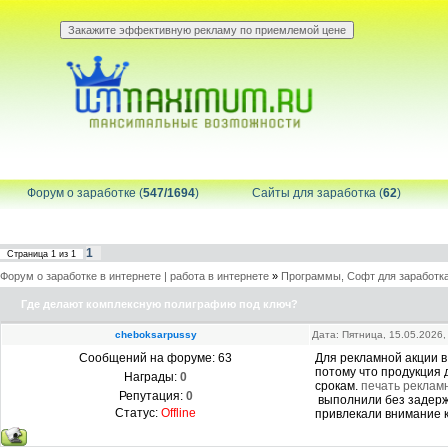
Форум о заработке (
547/1694
)
Сайты для заработка (
62
)
1
Страница
1
из
1
Форум о заработке в интернете | работа в интернете
»
Программы, Софт для заработка
Где делают комплексную полиграфию под ключ?
cheboksarpussy
Дата: Пятница, 15.05.2026
Сообщений на форуме:
63
Для рекламной акции в
потому что продукция 
Награды:
0
срокам.
печать реклам
Репутация:
0
выполнили без задерже
Статус:
Offline
привлекали внимание к