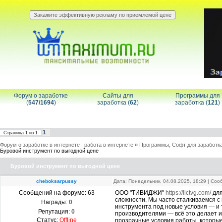
Форум о заработке
Сайты для
Программы для
(
547/1694
)
заработка (
62
)
заработка (
121
)
1
Страница
1
из
1
Форум о заработке в интернете | работа в интернете
»
Программы, Софт для заработка
Буровой инструмент по выгодной цене
Буровой инструмент по выгодной цене
cheboksarpussy
Дата: Понедельник, 04.08.2025, 18:29 | Со
Сообщений на форуме:
63
ООО "ТИВИДЖИ"
https://llctvg.com/
для
сложности. Мы часто сталкиваемся 
Награды:
0
инструмента под новые условия — и 
Репутация:
0
производителями — всё это делает 
Статус:
Offline
прозрачные условия работы, которы