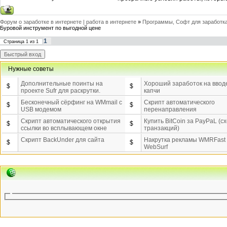
Форум о заработке в интернете | работа в интернете
»
Программы, Софт для заработка
Буровой инструмент по выгодной цене
1
Страница
1
из
1
Нужные советы
Дополнительные поинты на
Хороший заработок на ввод
$
$
проекте Sufr для раскрутки.
капчи
Бесконечный сёрфинг на WMmail c
Скрипт автоматического
$
$
USB модемом
перенаправления
Скрипт автоматического открытия
Купить BitCoin за PayPaL (с
$
$
ссылки во всплывающем окне
транзакций)
Скрипт BackUnder для сайта
Накрутка рекламы WMRFast
$
$
WebSurf