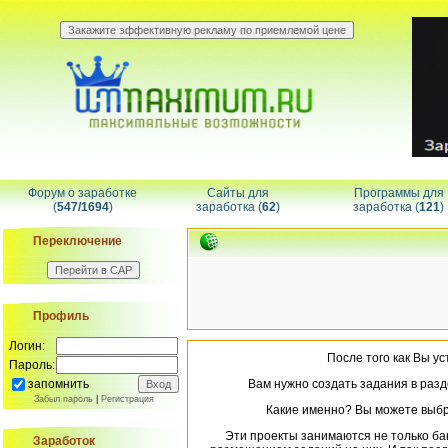
Форум о заработке
Сайты для
Программы для
(
547/1694
)
заработка (
62
)
заработка (
121
)
Переключение
Профиль
Логин:
После того как Вы у
Пароль:
запомнить
Вам нужно создать задания в разд
Забыл пароль
|
Регистрация
Какие именно? Вы можете выбр
Эти проекты занимаются не только бан
Заработок