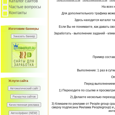
http://redsurf.ru/
http://websurf.ru/
http
Каталог сайтов
Частые вопросы
На всех 
Контакты
Для дополнительного трафика може
Здесь находится каталог та
Если Вы не понимаете, как давать св
Изготовим баннеры
Заработать - выполнение заданий - клик
Пример состав
Выполнение: 1 раз в сутк
Оп
Услуги сайта
Перед выполнением 
1) Переходите по ссылке и просматри
2) Делаете несколько переход
3) Кликаем по рекламе от People group ср
сверху подписана Реклама Peoplegroup) и 
инте