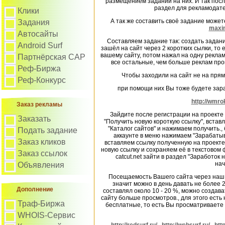
размещением заданий на них. И так после
раздел для рекламодате
Клики
А так же составить своё задание може
Задания
maxi
Автосайты
Составляем задание так: создать задани
Android Surf
зашёл на сайт через 2 коротких сылки, то
вашему сайту, потом нажал на одну рекламу
Партнёрская САР
все остальные, чем больше реклам про
Реф-Биржа
Чтобы заходили на сайт не на прям
Реф-Конкурс
при помощи них Вы тоже будете зара
http://wmro
Заказ рекламы
Зайдите после регистрации на проекте w
Заказать
"Получить новую короткую ссылку", встав
"Каталог сайтов" и нажимаем получить., 
Подать задание
аккаунте в меню нажимаем "Зарабатыва
Заказ кликов
вставляем ссылку полученную на проекте 
новую ссылку и сохраняем её в текстовом 
Заказ ссылок
catcut.net зайти в раздел "Заработок 
нач
Объявления
Посещаемость Вашего сайта через наш с
значит можно в день давать не более 2
Дополнение
составлял около 10 - 20 %, можно создав
сайту больше просмотров., для этого есть
Траф-Биржа
бесплатные, то есть Вы просматриваете 
WHOIS-Сервис