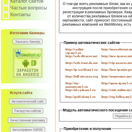
Каталог сайтов
О том где взять рекламные блоки, как их
Частые вопросы
инструкция после приобретения са
регистрации в рекламных брокерах. Кажд
Контакты
от количества рекламных блоков на н
окупаемости, сайт приносит постоянный
рекламных компаний на WebMoney, есть и
Изготовим баннеры
Пример автоматических сайтов
http://cashin-
http://newwebtrust.m
vip.my1.ru
http://web-dir.ucoz.net
http://new-ip.ucoz.ne
http://web-trust.do.am
http://vip-on.ucoz.net
http://ip-world.my1.ru
http://host-ip.usite.pr
http://full-site.ucoz.org
http://seopromox.my
http://my-
http://spase-ip.my1.r
autosite.my1.ru
http://id-cash.my1.ru
http://visit-online.my
Услуги сайта
http://gold-id.my1.ru
http://reg-follow.my1
Модуль автоматического посещения с
Приобретение и получение