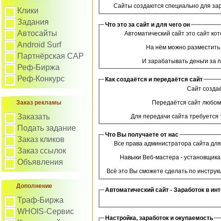
Сайты создаются специально для зар
Клики
Задания
Что это за сайт и для чего он
Автосайты
Автоматический сайт это сайт ко
Android Surf
На нём можно разместить
Партнёрская САР
И зарабатывать деньги за п
Реф-Биржа
Реф-Конкурс
Как создаётся и передаётся сайт
Сайт создаё
Передаётся сайт любому
Заказ рекламы
Заказать
Для передачи сайта требуется 
Подать задание
Что Вы получаете от нас
Заказ кликов
Все права администратора сайта для
Заказ ссылок
Навыки Веб-мастера - установщика 
Объявления
Всё это Вы сможете сделать по инструкц
Дополнение
Автоматический сайт - Заработок в ин
Траф-Биржа
WHOIS-Сервис
Настройка, заработок и окупаемость