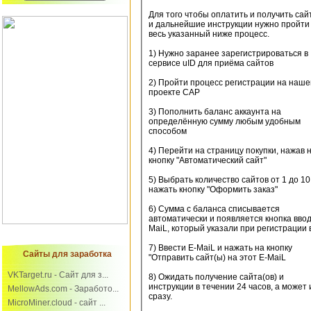
Для того чтобы оплатить и получить сай
и дальнейшие инструкции нужно пройти
весь указанный ниже процесс.
1) Нужно заранее зарегистрироваться в
сервисе uID для приёма сайтов
2) Пройти процесс регистрации на наш
проекте САР
3) Пополнить баланс аккаунта на
определённую сумму любым удобным
способом
4) Перейти на страницу покупки, нажав 
кнопку "Автоматический сайт"
5) Выбрать количество сайтов от 1 до 10
нажать кнопку "Оформить заказ"
6) Сумма с баланса списывается
автоматически и появляется кнопка ввод
MaiL, который указали при регистрации 
7) Ввести E-MaiL и нажать на кнопку
Сайты для заработка
"Отправить сайт(ы) на этот E-MaiL
VKTarget.ru - Сайт для з...
8) Ожидать получение сайта(ов) и
инструкции в течении 24 часов, а может 
MellowAds.com - Заработо...
сразу.
MicroMiner.cloud - сайт ...