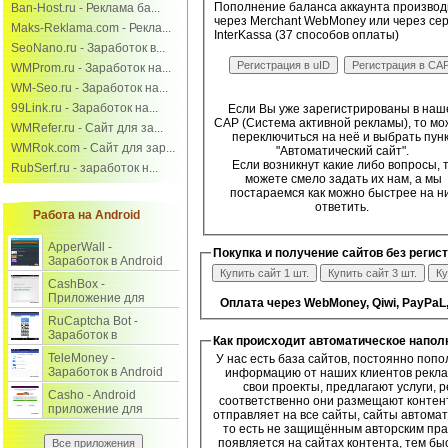
Пополнение баланса аккаунта производ
Ban-Host.ru - Реклама ба...
через Merchant WebMoney или через се
Maks-Reklama.com - Рекла...
InterKassa (37 способов оплаты)
SeoNano.ru - Заработок в...
WMProm.ru - Заработок на...
WM-Seo.ru - Заработок на...
99Link.ru - Заработок на...
Если Вы уже зарегистрированы в наш
САР (Система активной рекламы), то мо
WMRefer.ru - Сайт для за...
переключиться на неё и выбрать пун
WMRok.com - Сайт для зар...
"Автоматический сайт".
Если возникнут какие либо вопросы, 
RubSerf.ru - заработок н...
можете смело задать их нам, а мы
постараемся как можно быстрее на н
ответить.
Работа на Android
ApperWall -
Покупка и получение сайтов без регис
Заработок в Android
приложении и на
CashBox -
сайте.
Приложение для
Оплата через WebMoney, Qiwi, PayPaL,
заработка на
RuCaptcha Bot -
выполнении заданий.
Заработок в
Как происходит автоматическое напол
интернете на вводе
TeleMoney -
У нас есть база сайтов, постоянно поп
капчи через Android.
Заработок в Android
информацию от наших клиентов рекла
на выполнении
свои проекты, предлагают услуги, 
Casho - Android
заданий.
соответственно они размещают контент 
приложение для
отправляет на все сайты, сайты автома
заработка на
то есть не защищённым авторским пра
заданиях.
появляется на сайтах контента, тем бы